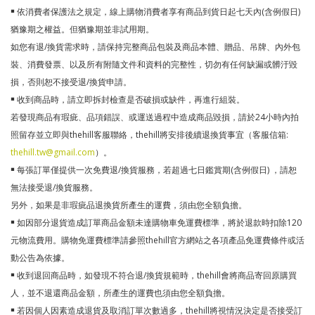
￭ 依消費者保護法之規定，線上購物消費者享有商品到貨日起七天內(含例假日)
猶豫期之權益。但猶豫期並非試用期。
如您有退/換貨需求時，請保持完整商品包裝及商品本體、贈品、吊牌、內外包
裝、消費發票、以及所有附隨文件和資料的完整性，切勿有任何缺漏或髒汙毀
損，否則恕不接受退/換貨申請。
￭ 收到商品時，請立即拆封檢查是否破損或缺件，再進行組裝。
若發現商品有瑕疵、品項錯誤、或運送過程中造成商品毀損，請於24小時內拍
照留存並立即與thehill客服聯絡，thehill將安排後續退換貨事宜（客服信箱:
thehill.tw@gmail.com
）。
￭ 每張訂單僅提供一次免費退/換貨服務，若超過七日鑑賞期(含例假日) ，請恕
無法接受退/換貨服務。
另外，如果是非瑕疵品退換貨所產生的運費，須由您全額負擔。
￭ 如因部分退貨造成訂單商品金額未達購物車免運費標準，將於退款時扣除120
元物流費用。購物免運費標準請參照thehill官方網站之各項產品免運費條件或活
動公告為依據。
￭ 收到退回商品時，如發現不符合退/換貨規範時，thehill會將商品寄回原購買
人，並不退還商品金額，所產生的運費也須由您全額負擔。
￭ 若因個人因素造成退貨及取消訂單次數過多，thehill將視情況決定是否接受訂