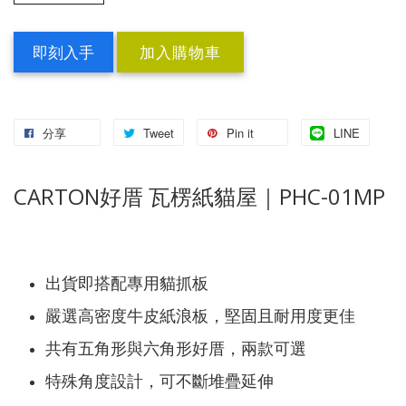
即刻入手
加入購物車
分享
Tweet
Pin it
LINE
CARTON好厝 瓦楞紙貓屋｜PHC-01MP
出貨即搭配專用貓抓板
嚴選高密度牛皮紙浪板，堅固且耐用度更佳
共有五角形與六角形好厝，兩款可選
特殊角度設計，可不斷堆疊延伸