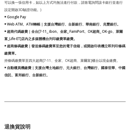
可以換一張信用卡，如以上方式均無法進行付款，請致電詢問該卡銀行並進行
設定開啟3D驗證功能。)
￭ Google Pay
￭ Web ATM、ATM轉帳｜支援台灣銀行、台新銀行、華南銀行、兆豐銀行。
￭ 超商代碼繳費­｜全台[7-11_ ibon、全家_ FamiPort、OK超商_ OK-go、萊爾
富_Life-ET]店內之多媒體機台列印繳費單繳費。
￭ 超商條碼繳費｜發送條碼繳費單至您的電子信箱，或開啟印表機立即列印條碼
繳費單。
持條碼繳費單至四大超商[7-11、全家、OK超商、萊爾富]櫃台以現金繳費。
￭ 自動櫃員機繳費｜支援台灣土地銀行、元大銀行、台灣銀行、國泰世華、中國
信託、富邦銀行、台新銀行。
退換貨說明