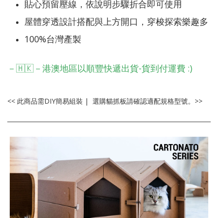
貼心預留壓線，依說明步驟折合即可使用
屋體穿透設計搭配與上方開口，穿梭探索樂趣多
100%台灣產製
－🇭🇰－港澳地區以順豐快遞出貨-貨到付運費 :)
<< 此商品需DIY簡易組裝 | 選購貓抓板請確認適配規格型號。>>