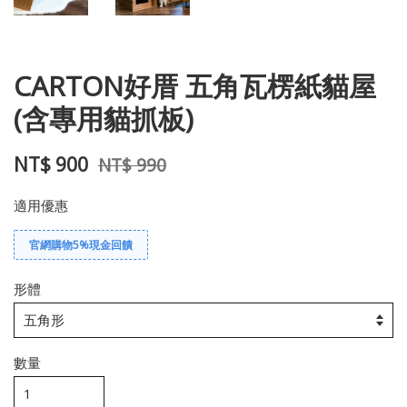
CARTON好厝 五角瓦楞紙貓屋
(含專用貓抓板)
NT$ 900
NT$ 990
適用優惠
官網購物5%現金回饋
形體
數量