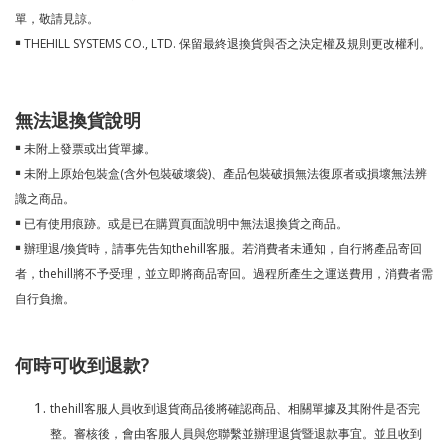
單，敬請見諒。
￭ THEHILL SYSTEMS CO., LTD. 保留最終退換貨與否之決定權及規則更改權利。
無法退換貨說明
￭ 未附上發票或出貨單據。
￭ 未附上原始包裝盒(含外包裝破壞袋)、產品包裝破損無法復原者或損壞無法辨
識之商品。
￭ 已有使用痕跡。或是已在購買頁面說明中無法退換貨之商品。
￭ 辦理退/換貨時，請事先告知thehill客服。若消費者未通知，自行將產品寄回
者，thehill將不予受理，並立即將商品寄回。過程所產生之運送費用，消費者需
自行負擔。
何時可收到退款?
thehill客服人員收到退貨商品後將確認商品、相關單據及其附件是否完
整。審核後，會由客服人員與您聯繫並辦理退貨暨退款事宜。並且收到