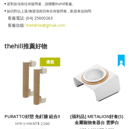
￭ 若對款項有任何疑問者，請聯繫thehill客服。
￭ 如仍對以上退/換貨流程仍有任何疑問者，歡迎來信詢問:
客服電話: (04) 25600263
客服信箱:
thehill.tw@gmail.com
thehill推薦好物
優惠
PURATTO好憩 免釘牆 組合3
[福利品] METALION好食(S)
金屬寵物食器台 雲夢白
NT$ 3,198
NT$ 2,560