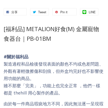
分享
Tweet
Pin it
LINE
[福利品]
METALION好食(M) 金屬寵物
食器台｜PB-01BM
#關於福利品
製造過程和品檢後發現表面的顏色不均或色差問題、
外觀有著輕微擦傷和刮痕，但外盒均完好也不影響使
用功能的商品。
雖不那麼「完美」，功能上也完全正常 ，他們ㄧ樣
都是 thehill 用心製作的產品。
由於每一件商品瑕疵地方不同，因此無法逐一呈現瑕