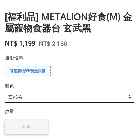
[福利品] METALION好食(M) 金
屬寵物食器台 玄武黑
NT$ 1,199
NT$ 2,180
適用優惠
官網購物5%現金回饋
顏色
數量
售完