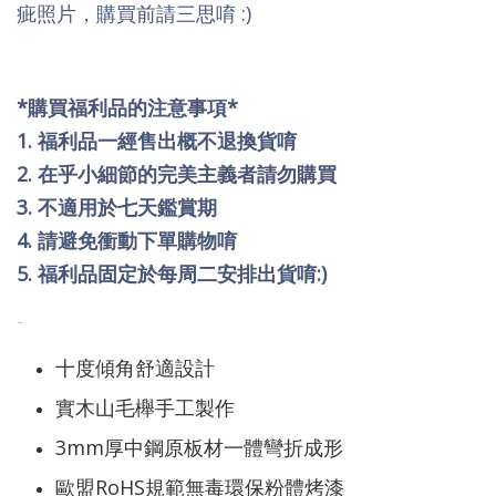
疵照片，購買前請三思唷 :)
*購買福利品的注意事項*
1. 福利品一經售出概不退換貨唷
2. 在乎小細節的完美主義者請勿購買
3. 不適用於七天鑑賞期
4. 請避免衝動下單購物唷
5. 福利品固定於每周二安排出貨唷:)
-
十度傾角舒適設計
實木山毛櫸手工製作
3mm厚中鋼原板材一體彎折成形
歐盟RoHS規範無毒環保粉體烤漆