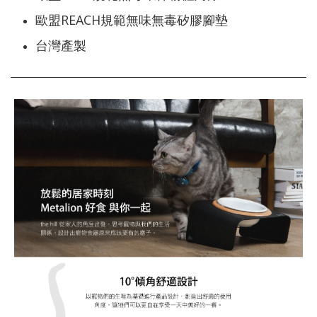
歐盟REACH規範無味無毒矽膠腳墊
台灣產製