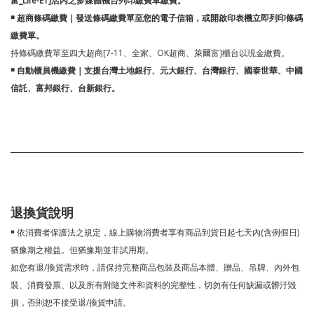
富_Life-ET]店內之多媒體機台列印繳費單繳費。
￭ 超商條碼繳費｜發送條碼繳費單至您的電子信箱，或開啟印表機立即列印條碼
繳費單。
持條碼繳費單至四大超商[7-11、全家、OK超商、萊爾富]櫃台以現金繳費。
￭ 自動櫃員機繳費｜支援台灣土地銀行、元大銀行、台灣銀行、國泰世華、中國
信託、富邦銀行、台新銀行。
退換貨說明
￭ 依消費者保護法之規定，線上購物消費者享有商品到貨日起七天內(含例假日)
猶豫期之權益。但猶豫期並非試用期。
如您有退/換貨需求時，請保持完整商品包裝及商品本體、贈品、吊牌、內外包
裝、消費發票、以及所有附隨文件和資料的完整性，切勿有任何缺漏或髒汙毀
損，否則恕不接受退/換貨申請。