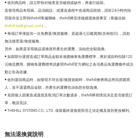
￭ 收到商品時，請立即拆封檢查是否破損或缺件，再進行組裝。
若發現商品有瑕疵、品項錯誤、或運送過程中造成商品毀損，請於24小時內拍
照留存並立即與thehill客服聯絡，thehill將安排後續退換貨事宜（客服信箱:
thehill.tw@gmail.com
）。
￭ 每張訂單僅提供一次免費退/換貨服務，若超過七日鑑賞期(含例假日) ，請恕
無法接受退/換貨服務。
另外，如果是非瑕疵品退換貨所產生的運費，須由您全額負擔。
￭ 如因部分退貨造成訂單商品金額未達購物車免運費標準，將於退款時扣除120
元物流費用。購物免運費標準請參照thehill官方網站之各項產品免運費條件或活
動公告為依據。
￭ 收到退回商品時，如發現不符合退/換貨規範時，thehill會將商品寄回原購買
人，並不退還商品金額，所產生的運費也須由您全額負擔。
￭ 若因個人因素造成退貨及取消訂單次數過多，thehill將視情況決定是否接受訂
單，敬請見諒。
￭ THEHILL SYSTEMS CO., LTD. 保留最終退換貨與否之決定權及規則更改權利。
無法退換貨說明