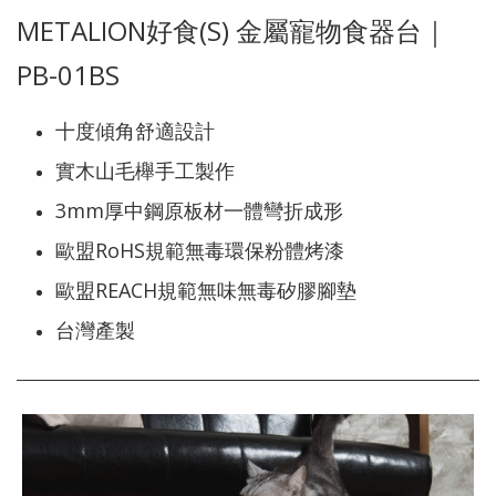
METALION好食(S) 金屬寵物食器台｜
PB-01BS
十度傾角舒適設計
實木山毛櫸手工製作
3mm厚中鋼原板材一體彎折成形
歐盟RoHS規範無毒環保粉體烤漆
歐盟REACH規範無味無毒矽膠腳墊
台灣產製