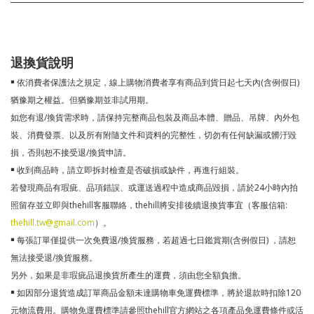
退換貨說明
￭ 依消費者保護法之規定，線上購物消費者享有商品到貨日起七天內(含例假日)
猶豫期之權益。但猶豫期並非試用期。
如您有退/換貨需求時，請保持完整商品包裝及商品本體、贈品、吊牌、內外包
裝、消費發票、以及所有附隨文件和資料的完整性，切勿有任何缺漏或髒汙毀
損，否則恕不接受退/換貨申請。
￭ 收到商品時，請立即拆封檢查是否破損或缺件，再進行組裝。
若發現商品有瑕疵、品項錯誤、或運送過程中造成商品毀損，請於24小時內拍
照留存並立即與thehill客服聯絡，thehill將安排後續退換貨事宜（客服信箱:
thehill.tw@gmail.com
）。
￭ 每張訂單僅提供一次免費退/換貨服務，若超過七日鑑賞期(含例假日) ，請恕
無法接受退/換貨服務。
另外，如果是非瑕疵品退換貨所產生的運費，須由您全額負擔。
￭ 如因部分退貨造成訂單商品金額未達購物車免運費標準，將於退款時扣除120
元物流費用。購物免運費標準請參照thehill官方網站之各項產品免運費條件或活