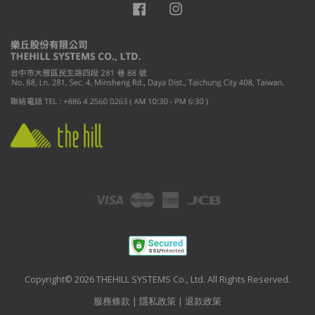
Facebook
Instagram
Visa
Master
American
JCB
Express
Copyright© 2026 THEHILL SYSTEMS Co., Ltd. All Rights Reserved.
服務條款
|
隱私政策
|
退款政策