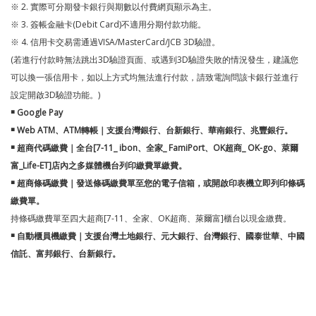
※ 2. 實際可分期發卡銀行與期數以付費網頁顯示為主。
※ 3. 簽帳金融卡(Debit Card)不適用分期付款功能。
※ 4. 信用卡交易需通過VISA/MasterCard/JCB 3D驗證。
(若進行付款時無法跳出3D驗證頁面、或遇到3D驗證失敗的情況發生，建議您
可以換一張信用卡，如以上方式均無法進行付款，請致電詢問該卡銀行並進行
設定開啟3D驗證功能。)
￭ Google Pay
￭ Web ATM、ATM轉帳｜支援台灣銀行、台新銀行、華南銀行、兆豐銀行。
￭ 超商代碼繳費­｜全台[7-11_ ibon、全家_ FamiPort、OK超商_ OK-go、萊爾
富_Life-ET]店內之多媒體機台列印繳費單繳費。
￭ 超商條碼繳費｜發送條碼繳費單至您的電子信箱，或開啟印表機立即列印條碼
繳費單。
持條碼繳費單至四大超商[7-11、全家、OK超商、萊爾富]櫃台以現金繳費。
￭ 自動櫃員機繳費｜支援台灣土地銀行、元大銀行、台灣銀行、國泰世華、中國
信託、富邦銀行、台新銀行。