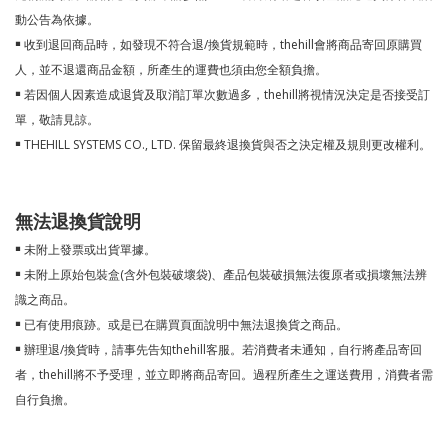
動公告為依據。
￭ 收到退回商品時，如發現不符合退/換貨規範時，thehill會將商品寄回原購買
人，並不退還商品金額，所產生的運費也須由您全額負擔。
￭ 若因個人因素造成退貨及取消訂單次數過多，thehill將視情況決定是否接受訂
單，敬請見諒。
￭ THEHILL SYSTEMS CO., LTD. 保留最終退換貨與否之決定權及規則更改權利。
無法退換貨說明
￭ 未附上發票或出貨單據。
￭ 未附上原始包裝盒(含外包裝破壞袋)、產品包裝破損無法復原者或損壞無法辨
識之商品。
￭ 已有使用痕跡。或是已在購買頁面說明中無法退換貨之商品。
￭ 辦理退/換貨時，請事先告知thehill客服。若消費者未通知，自行將產品寄回
者，thehill將不予受理，並立即將商品寄回。過程所產生之運送費用，消費者需
自行負擔。