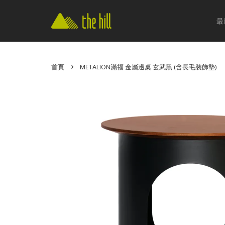
最
›
首頁
METALION滿福 金屬邊桌 玄武黑 (含長毛裝飾墊)