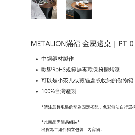
METALION滿福 金屬邊桌｜PT-0
中鋼鋼材製作
歐盟RoHS規範無毒環保粉體烤漆
可以是小茶几或藏貓處或收納的儲物箱
100%台灣產製
*請注意長毛裝飾墊為固定搭配，色彩無法自行選
*此商品需簡易組裝*
出貨為二組件獨立包裝 - 內容物 :