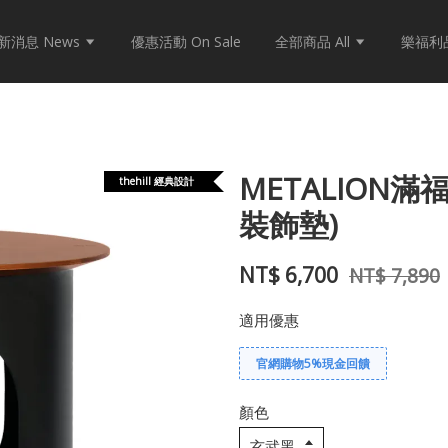
新消息 News
優惠活動 On Sale
全部商品 All
樂福利品 
METALION滿
thehill 經典設計
裝飾墊)
NT$ 6,700
NT$ 7,890
適用優惠
官網購物5%現金回饋
顏色