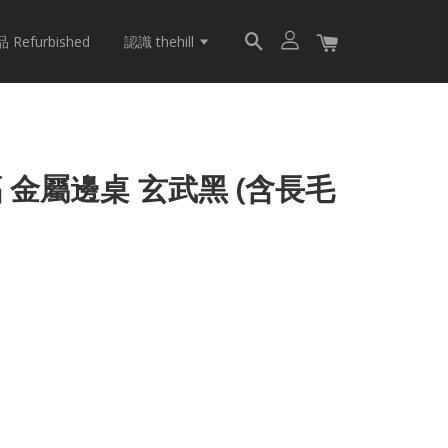
Refurbished
認識 thehill
福 金屬邊桌 玄武黑 (含長毛