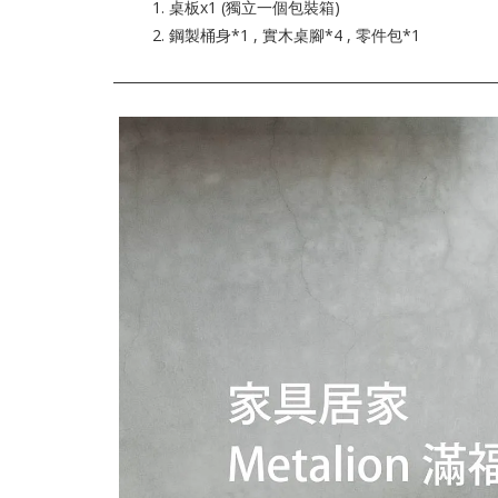
1. 桌板x1 (獨立一個包裝箱)
2. 鋼製桶身*1 , 實木桌腳*4 , 零件包*1